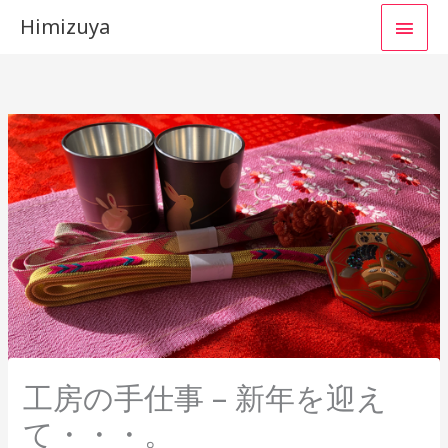
コ
メ
Himizuya
ン
イ
テ
ン
ン
ツ
へ
メ
ス
ニ
キ
ッ
ュ
プ
ー
工房の手仕事 – 新年を迎え
て・・・。