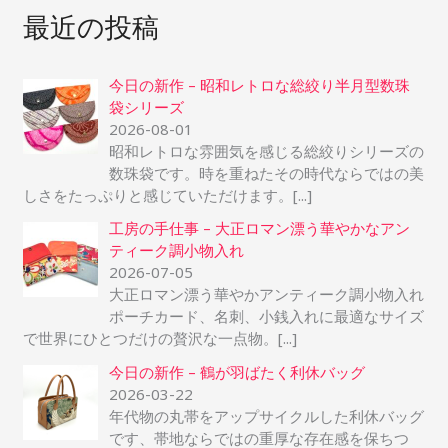
最近の投稿
対
象
今日の新作 – 昭和レトロな総絞り半月型数珠
:
袋シリーズ
2026-08-01
昭和レトロな雰囲気を感じる総絞りシリーズの
数珠袋です。時を重ねたその時代ならではの美
しさをたっぷりと感じていただけます。
[...]
工房の手仕事 – 大正ロマン漂う華やかなアン
ティーク調小物入れ
2026-07-05
大正ロマン漂う華やかアンティーク調小物入れ
ポーチカード、名刺、小銭入れに最適なサイズ
で世界にひとつだけの贅沢な一点物。
[...]
今日の新作 – 鶴が羽ばたく利休バッグ
2026-03-22
年代物の丸帯をアップサイクルした利休バッグ
です、帯地ならではの重厚な存在感を保ちつ