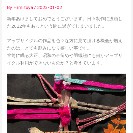
By
Himizuya
/
2023-01-02
新年あけましておめでとうございます。日々制作に没頭し
た2022年もあっという間に過ぎてしまいました。
アップサイクルの作品を色々な方に見て頂ける機会が増え
たのは、とても励みになり嬉しい事です。
箪笥に眠る大正、昭和の帯留めや羽織紐にも何かアップサ
イクル利用ができないものか？と考えています。