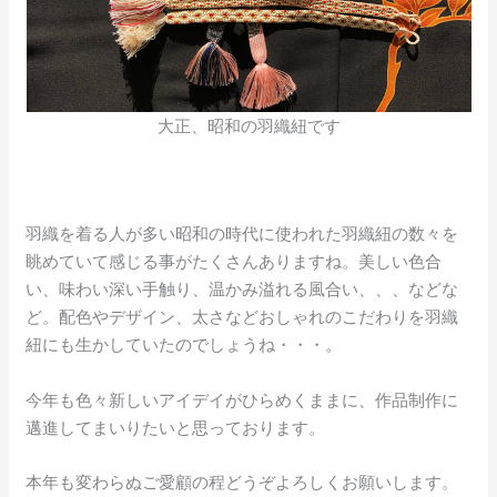
大正、昭和の羽織紐です
羽織を着る人が多い昭和の時代に使われた羽織紐の数々を
眺めていて感じる事がたくさんありますね。美しい色合
い、味わい深い手触り、温かみ溢れる風合い、、、などな
ど。配色やデザイン、太さなどおしゃれのこだわりを羽織
紐にも生かしていたのでしょうね・・・。
今年も色々新しいアイデイがひらめくままに、作品制作に
邁進してまいりたいと思っております。
本年も変わらぬご愛顧の程どうぞよろしくお願いします。