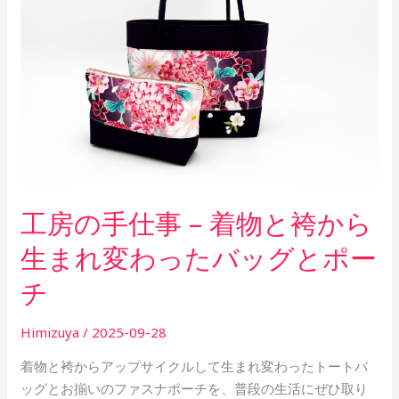
仕
事
–
着
物
と
袴
か
ら
工房の手仕事 – 着物と袴から
生
ま
生まれ変わったバッグとポー
れ
チ
変
わ
っ
Himizuya
/
2025-09-28
た
着物と袴からアップサイクルして生まれ変わったトートバ
バ
ッグとお揃いのファスナポーチを、普段の生活にぜひ取り
ッ