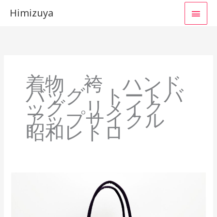
コ
メ
Himizuya
ン
イ
テ
ン
ン
ツ
へ
メ
着物 袴 ハンド
ス
ニ
バッグ トートバ
キ
ッグ リメイク
ッ
ュ
アップサイクル
プ
昭和レトロ
ー
工
房
の
手