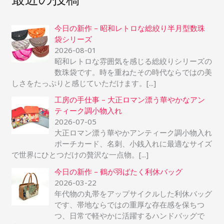
象
今日の新作 – 昭和レトロな総絞り半月型数珠
:
袋シリーズ
2026-08-01
昭和レトロな雰囲気を感じる総絞りシリーズの
数珠袋です。時を重ねたその時代ならではの美
しさをたっぷりと感じていただけます。
[...]
工房の手仕事 – 大正ロマン漂う華やかなアン
ティーク調小物入れ
2026-07-05
大正ロマン漂う華やかアンティーク調小物入れ
ポーチカード、名刺、小銭入れに最適なサイズ
で世界にひとつだけの贅沢な一点物。
[...]
今日の新作 – 鶴が羽ばたく利休バッグ
2026-03-22
年代物の丸帯をアップサイクルした利休バッグ
です、帯地ならではの重厚な存在感を保ちつ
つ、日常で軽やかに活躍するハンドバッグで