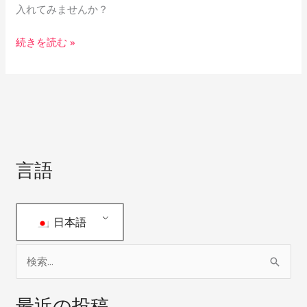
入れてみませんか？
グ
と
続きを読む »
ポ
ー
チ
言語
日本語
検
索
最近の投稿
対